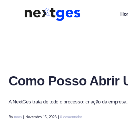
Skip
to
Ho
content
Como Posso Abrir
A NextGes trata de todo o processo:
criação da empresa, 
By
noop
|
Novembro 15, 2023
|
0 comentários