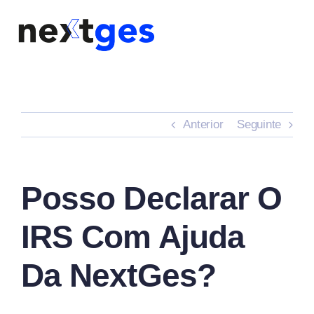
Skip
to
content
Anterior
Seguinte
Posso Declarar O
IRS Com Ajuda
Da NextGes?