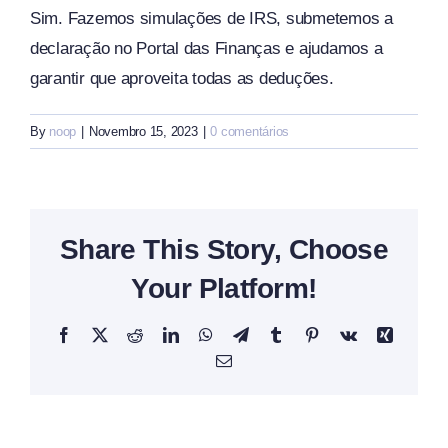
Sim. Fazemos
simulações de IRS
, submetemos a
declaração no Portal das Finanças e ajudamos a
garantir que aproveita todas as deduções.
By
noop
|
Novembro 15, 2023
|
0 comentários
Share This Story, Choose
Your Platform!
Facebook
X
Reddit
LinkedIn
WhatsApp
Telegram
Tumblr
Pinterest
Vk
Xing
Email
(necessário
mas
não
publicado)